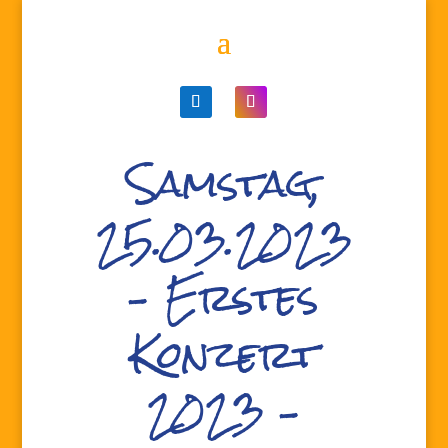
Samstag,
25.03.2023
– Erstes
Konzert
2023 –